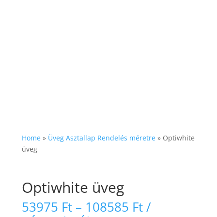
Home
»
Üveg Asztallap Rendelés méretre
»
Optiwhite
üveg
Optiwhite üveg
Ártartomány
53975
Ft
–
108585
Ft
/