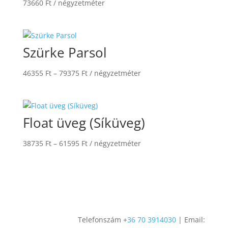
73660
Ft
/ négyzetméter
Szürke Parsol
Ártartomány:
46355
Ft
–
79375
Ft
/ négyzetméter
46355 Ft
-
79375 Ft
Float üveg (Síküveg)
Ártartomány:
38735
Ft
–
61595
Ft
/ négyzetméter
38735 Ft
-
61595 Ft
Telefonszám +
36 70 3914030
| Email: