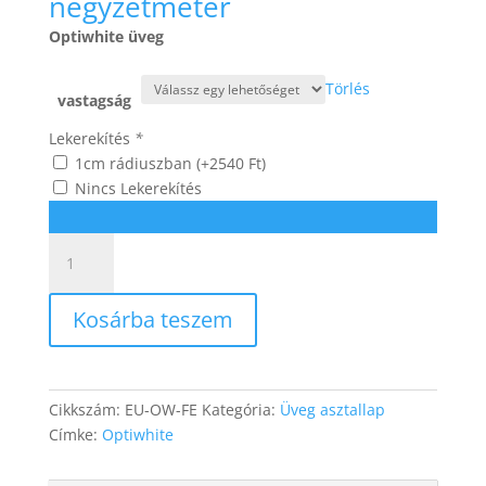
53975 Ft
négyzetméter
-
Optiwhite üveg
108585 Ft
Törlés
vastagság
Lekerekítés
*
1cm rádiuszban
(+
2540
Ft
)
Nincs Lekerekítés
Optiwhite
üveg
mennyiség
Kosárba teszem
Cikkszám:
EU-OW-FE
Kategória:
Üveg asztallap
Címke:
Optiwhite