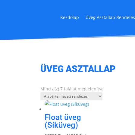
Kezdőlap
Üveg Asztallap Rendelé
ÜVEG ASZTALLAP
Mind a(z) 7 találat megjelenítve
Float üveg
(Síküveg)