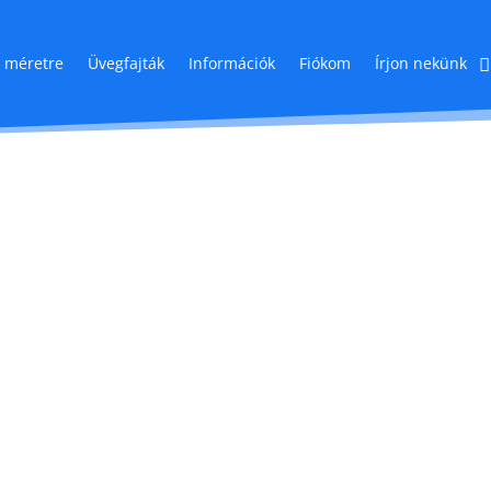
s méretre
Üvegfajták
Információk
Fiókom
Írjon nekünk