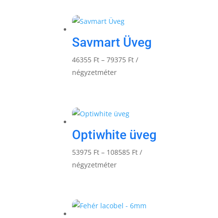
79375 Ft
Savmart Üveg
Ártartomány:
46355
Ft
–
79375
Ft
/
46355 Ft
négyzetméter
-
79375 Ft
Optiwhite üveg
Ártartomány:
53975
Ft
–
108585
Ft
/
53975 Ft
négyzetméter
-
108585 Ft