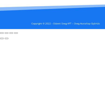
Copyright © 2022 – Edzett Üveg KFT – Üveg Asztallap Gyártás