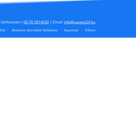
Telefonszám +
36 70 3914030
| Email:
info@uveges24.hu
(EU)
Általános Szerződési Feltételek
Kapcsolat
Fiókom