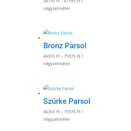
Ártartomány:
38735
Ft
–
61595
Ft
/
38735 Ft
négyzetméter
-
61595 Ft
Bronz Parsol
Ártartomány:
46355
Ft
–
79375
Ft
/
46355 Ft
négyzetméter
-
79375 Ft
Szürke Parsol
Ártartomány:
46355
Ft
–
79375
Ft
/
46355 Ft
négyzetméter
-